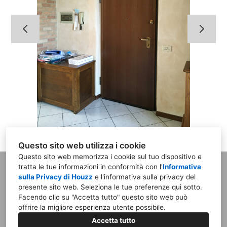
STUDIO
PROGETTI
CONSULENZE
BLOG
IL PRIMO PASSO
Questo sito web utilizza i cookie
Questo sito web memorizza i cookie sul tuo dispositivo e
tratta le tue informazioni in conformità con l'
Informativa
sulla Privacy di Houzz
e l'
informativa sulla privacy del
presente sito web
. Seleziona le tue preferenze qui sotto.
Arch. Amante & Designer Perico
Facendo clic su "Accetta tutto" questo sito web può
offrire la migliore esperienza utente possibile.
Via Nazionale 31, 24069 Trescore Balneario
BG
Accetta tutto