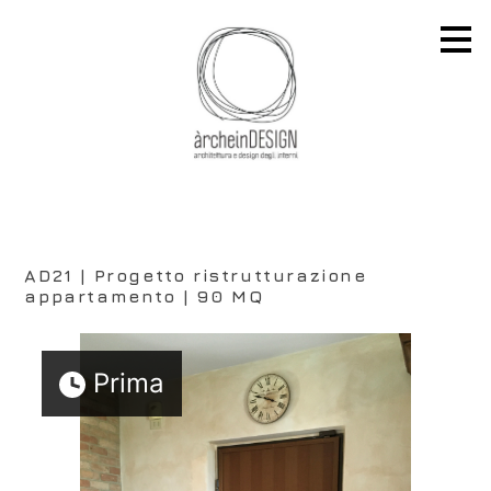
Passa
ai
contenuti
principali
AD21 | Progetto ristrutturazione
appartamento | 90 MQ
Prima
VISIONE